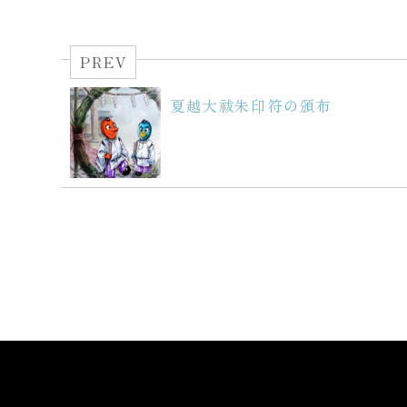
PREV
夏越大祓朱印符の頒布