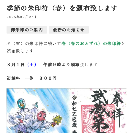
季節の朱印符（春）を頒布致します
2025年02月27日
御朱印のご案内
最新のお知らせ
冬（雪）の朱印符に続いて
春（春のおとずれ）の朱印符
を
頒布致します
３月１日
（土）
午前９時より頒布
致します
初穂料 一体 ８００円