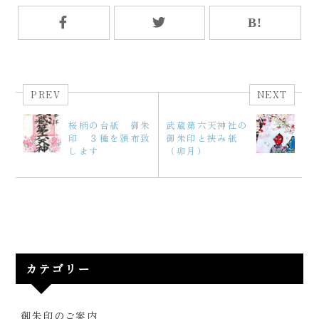
PREV
NEXT
桜柄の台紙 御朱
武蔵第六天神社の
印 ３種を頒布致
御朱印と挟み紙
します
（卯月）
カテゴリー
御朱印のご案内