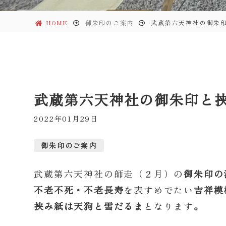
HOME
御朱印のご案内
武蔵第六天神社の御朱
武蔵第六天神社の御朱印と
2022年01月29日
御朱印のご案内
武蔵第六天神社の師走（２月）の
御朱印の
不老不死・不老長寿
を表すめでたい
吉祥模
挟み紙は
天狗と雪だるま
となります
。