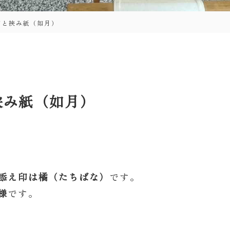
印と挟み紙（如月）
挟み紙（如月）
添え印は橘（たちばな）
です。
様
です。